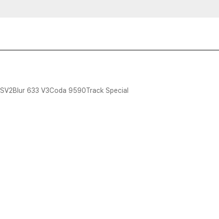
TSV2
Blur 633 V3
Coda 9590
Track Special